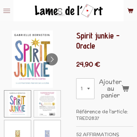
Passer
au
contenu
principal
Spirit junkie -
Oracle
24,90 €
Ajouter
au
panier
Référence de l'article:
TRED2837
52 AFFIRMATIONS