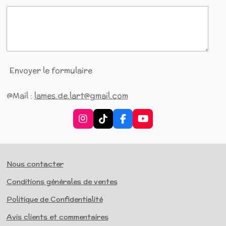
Envoyer le formulaire
@Mail :
lames.de.lart@gmail.com
I
T
F
Y
n
i
a
o
s
k
c
u
t
T
e
T
a
o
b
u
Nous contacter
g
k
o
b
r
o
e
Conditions générales de ventes
a
k
m
Politique de Confidentialité
Avis clients et commentaires