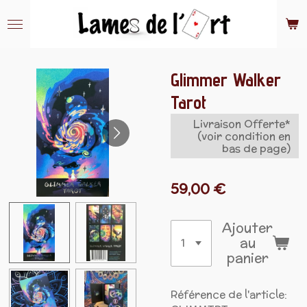
Passer
au
contenu
principal
Glimmer Walker
Tarot
Livraison Offerte*
(voir condition en
bas de page)
59,00 €
Ajouter
au
panier
Référence de l'article: