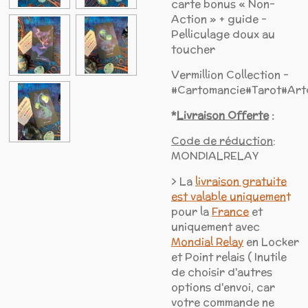
carte bonus « Non-
Action » + guide -
Pelliculage doux au
toucher
Vermillion Collection -
#Cartomancie#Tarot#Artd
*
Livraison Offerte
:
Code de réduction
:
MONDIALRELAY
> La
livraison gratuite
est valable uniquemen
t
pour la
France
et
uniquement avec
Mondial Relay
en Locker
et Point relais ( Inutile
de choisir d'autres
options d'envoi, car
votre commande ne