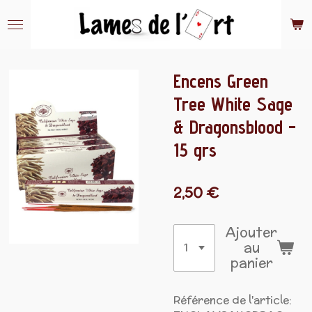
Passer
au
contenu
principal
Encens Green
Tree White Sage
& Dragonsblood -
15 grs
2,50 €
Ajouter
au
panier
Référence de l'article: