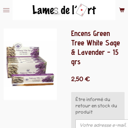
Passer
au
contenu
principal
Encens Green
Tree White Sage
& Lavender - 15
grs
2,50 €
Être informé du
retour en stock du
produit