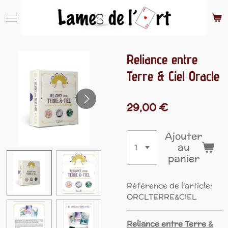
Passer
au
contenu
principal
Reliance entre
Terre & Ciel Oracle
29,00 €
Ajouter
au
panier
Référence de l'article:
ORCLTERRE&CIEL
Reliance entre Terre &